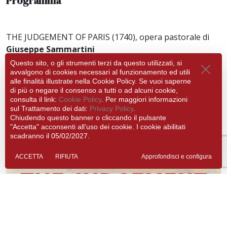
Programma
THE JUDGEMENT OF PARIS (1740), opera pastorale di
Giuseppe Sammartini
Questo sito, o gli strumenti terzi da questo utilizzati, si
La Primavera de La Risonanza & Fabio Bonizzoni,
avvalgono di cookies necessari al funzionamento ed utili
direttore
alle finalità illustrate nella Cookie Policy. Se vuoi saperne
di più o negare il consenso a tutti o ad alcuni cookie,
consulta il link:
Cookie Policy
. Per maggiori informazioni
sul Trattamento dei dati:
Privacy Policy
.
Chiudendo questo banner o cliccando il pulsante
"Accetta" acconsenti all’uso dei cookie. I cookie abilitati
scadranno il 05/02/2027.
ACCETTA
RIFIUTA
Approfondisci e configura