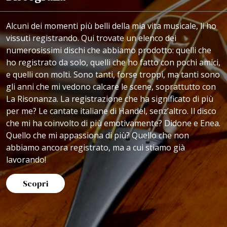
Alcuni dei momenti più belli della mia vita musicale, li ho
vissuti registrando. Qui trovate un elenco dei
numerosissimi dischi che abbiamo prodotto: quelli che
ho registrato da solo, quelli che ho fatto con pochi amici,
e quelli con molti. Sono tanti, forse troppi, ma tanti sono
gli anni che mi vedono calcare le scene, soprattutto con
La Risonanza. La registrazione che ha significato di più
per me? Le cantate italiane di Handel, senz’altro. Il disco
che mi ha coinvolto di più emotivamente? Didone e Enea.
Quello che mi appassiona di più? Quello che non
abbiamo ancora registrato, ma a cui stiamo già
lavorando!
Scopri