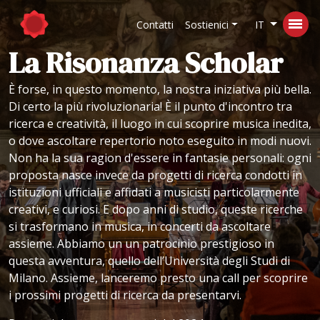
Contatti
Sostienici
IT
La Risonanza Scholar
È forse, in questo momento, la nostra iniziativa più bella.
Di certo la più rivoluzionaria! È il punto d'incontro tra
ricerca e creatività, il luogo in cui scoprire musica inedita,
o dove ascoltare repertorio noto eseguito in modi nuovi.
Non ha la sua ragion d'essere in fantasie personali: ogni
proposta nasce invece da progetti di ricerca condotti in
istituzioni ufficiali e affidati a musicisti particolarmente
creativi, e curiosi. E dopo anni di studio, queste ricerche
si trasformano in musica, in concerti da ascoltare
assieme. Abbiamo un un patrocinio prestigioso in
questa avventura, quello dell’Università degli Studi di
Milano. Assieme, lanceremo presto una call per scoprire
i prossimi progetti di ricerca da presentarvi.