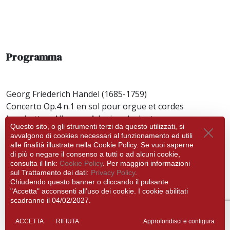
Programma
Georg Friederich Handel (1685-1759)
Concerto Op.4 n.1 en sol pour orgue et cordes
Larghetto – Allegro – Adagio – Andante
Questo sito, o gli strumenti terzi da questo utilizzati, si
avvalgono di cookies necessari al funzionamento ed utili
Giuseppe Sammartini (1695–1750)
alle finalità illustrate nella Cookie Policy. Se vuoi saperne
Ouverture Op.10 n.4 en re majeur pour cordes
di più o negare il consenso a tutti o ad alcuni cookie,
Spiritoso – Allegro – Andante – Allegro grazioso
consulta il link:
Cookie Policy
. Per maggiori informazioni
sul Trattamento dei dati:
Privacy Policy
.
Chiudendo questo banner o cliccando il pulsante
Giuseppe Sammartini (1695–1750)
"Accetta" acconsenti all’uso dei cookie. I cookie abilitati
Concerto Op.9 n.1 en la majeur pour orgue et deux
scadranno il 04/02/2027.
violons
Andante spiritoso – Allegro assai – Andante – Allegro
ACCETTA
RIFIUTA
Approfondisci e configura