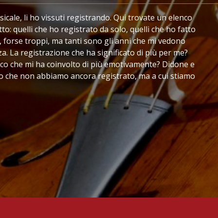
sicale, li ho vissuti registrando. Qui trovate un elenco
: quelli che ho registrato da solo, quelli che ho fatto
i, forse troppi, ma tanti sono gli anni che mi vedono
a. La registrazione che ha significato di più per me?
 disco che mi ha coinvolto di più emotivamente? Didone e
lo che non abbiamo ancora registrato, ma a cui stiamo