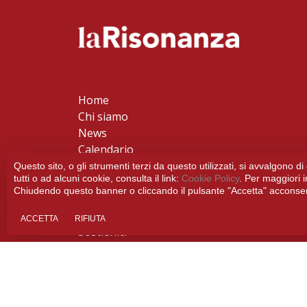
Home
Chi siamo
News
Calendario
Progetti
Questo sito, o gli strumenti terzi da questo utilizzati, si avvalgono d
tutti o ad alcuni cookie, consulta il link:
Cookie Policy
. Per maggiori 
EDU
Chiudendo questo banner o cliccando il pulsante "Accetta" acconsenti
Discografia
Media
ACCETTA
RIFIUTA
Sostienici
info@larisonanza.it
+39 3737004456
+39 3737004456