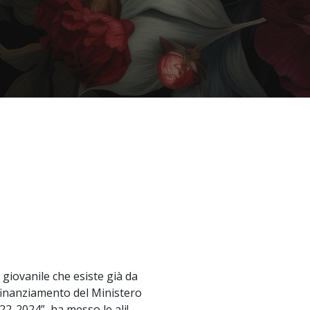
giovanile che esiste già da
 finanziamento del Ministero
22-2024”, ha messo le ali!